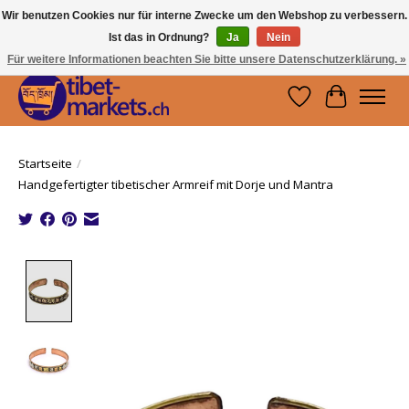
Wir benutzen Cookies nur für interne Zwecke um den Webshop zu verbessern.
Ist das in Ordnung?
Ja
Nein
Handwerkskunst vom Dach der Welt.
Holen Sie sich ein Stück Tibet.
Für weitere Informationen beachten Sie bitte unsere Datenschutzerklärung. »
Wunschzettel
Ihr Waren
Startseite
/
Handgefertigter tibetischer Armreif mit Dorje und Mantra
Product image slideshow Items