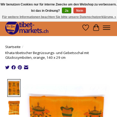
Wir benutzen Cookies nur für interne Zwecke um den Webshop zu verbessern.
Ist das in Ordnung?
Ja
Nein
Handwerkskunst vom Dach der Welt.
Holen Sie sich ein Stück Tibet.
Für weitere Informationen beachten Sie bitte unsere Datenschutzerklärung. »
Wunschzettel
Ihr Waren
Startseite
/
Khata tibetischer Begrüssungs- und Gebetsschal mit
Glückssymbolen, orange, 140 x 29 cm
Product image slideshow Items