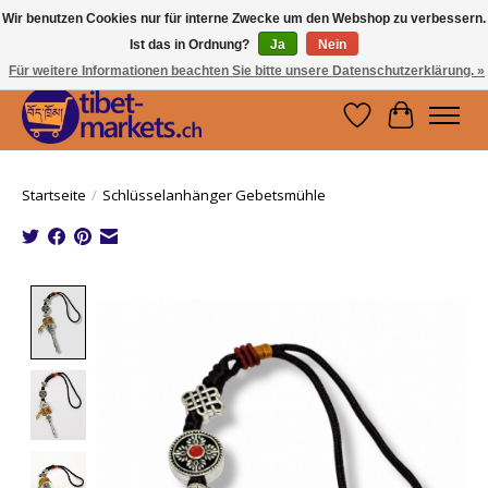
Wir benutzen Cookies nur für interne Zwecke um den Webshop zu verbessern.
Ist das in Ordnung?
Ja
Nein
Handwerkskunst vom Dach der Welt.
Holen Sie sich ein Stück Tibet.
Für weitere Informationen beachten Sie bitte unsere Datenschutzerklärung. »
Wunschzettel
Ihr Waren
Startseite
/
Schlüsselanhänger Gebetsmühle
Product image slideshow Items