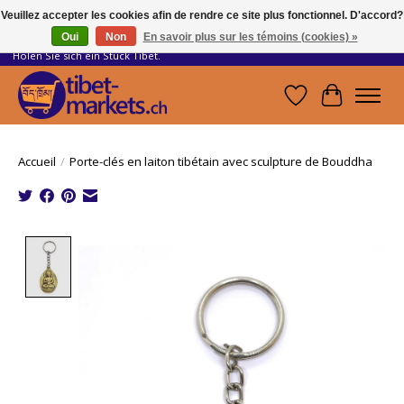
Veuillez accepter les cookies afin de rendre ce site plus fonctionnel. D'accord?
Oui
Non
En savoir plus sur les témoins (cookies) »
Handwerkskunst vom Dach der Welt.
Holen Sie sich ein Stück Tibet.
Liste de souhait
Panier
Accueil
/
Porte-clés en laiton tibétain avec sculpture de Bouddha
Product image slideshow Items