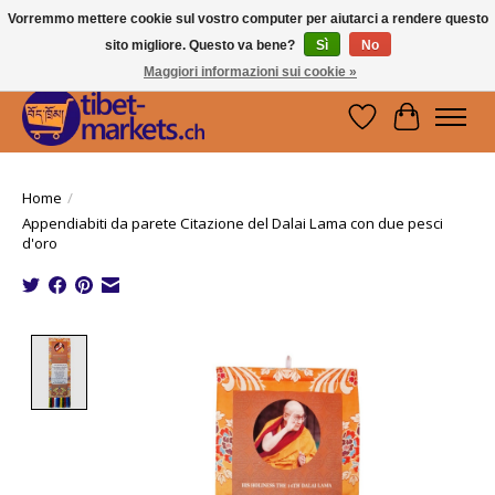
Vorremmo mettere cookie sul vostro computer per aiutarci a rendere questo
sito migliore. Questo va bene?
Sì
No
Handwerkskunst vom Dach der Welt.
Holen Sie sich ein Stück Tibet.
Maggiori informazioni sui cookie »
Lista dei desider
Carrello
Home
/
Appendiabiti da parete Citazione del Dalai Lama con due pesci
d'oro
Product image slideshow Items