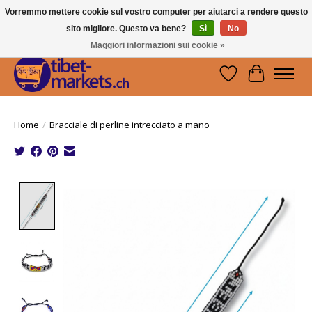
Vorremmo mettere cookie sul vostro computer per aiutarci a rendere questo
sito migliore. Questo va bene?
Sì
No
Handwerkskunst vom Dach der Welt.
Holen Sie sich ein Stück Tibet.
Maggiori informazioni sui cookie »
Lista dei desider
Carrello
Home
/
Bracciale di perline intrecciato a mano
Product image slideshow Items