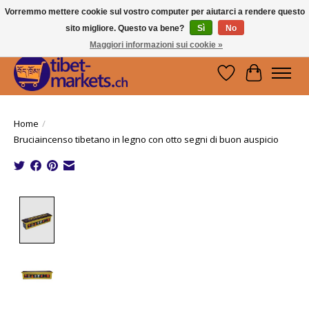
Vorremmo mettere cookie sul vostro computer per aiutarci a rendere questo
sito migliore. Questo va bene?
Sì
No
Handwerkskunst vom Dach der Welt.
Holen Sie sich ein Stück Tibet.
Maggiori informazioni sui cookie »
Lista dei desider
Carrello
Home
/
Bruciaincenso tibetano in legno con otto segni di buon auspicio
Product image slideshow Items