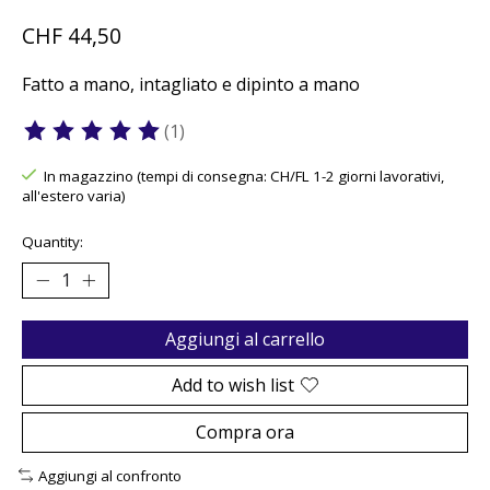
CHF 44,50
Fatto a mano, intagliato e dipinto a mano
(1)
The rating of this product is
5
out of 5
In magazzino (tempi di consegna: CH/FL 1-2 giorni lavorativi,
all'estero varia)
Quantity:
Aggiungi al carrello
Add to wish list
Compra ora
Aggiungi al confronto