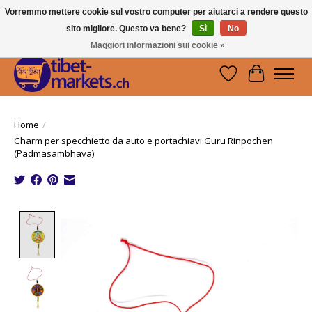
Vorremmo mettere cookie sul vostro computer per aiutarci a rendere questo
sito migliore. Questo va bene?
Sì
No
Handwerkskunst vom Dach der Welt.
Holen Sie sich ein Stück Tibet.
Maggiori informazioni sui cookie »
Lista dei desider
Carrello
Home
/
Charm per specchietto da auto e portachiavi Guru Rinpochen
(Padmasambhava)
Product image slideshow Items