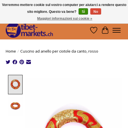
Vorremmo mettere cookie sul vostro computer per aiutarci a rendere questo
sito migliore. Questo va bene?
Sì
No
Handwerkskunst vom Dach der Welt.
Holen Sie sich ein Stück Tibet.
Maggiori informazioni sui cookie »
Lista dei desider
Carrello
Home
/
Cuscino ad anello per ciotole da canto, rosso
Product image slideshow Items