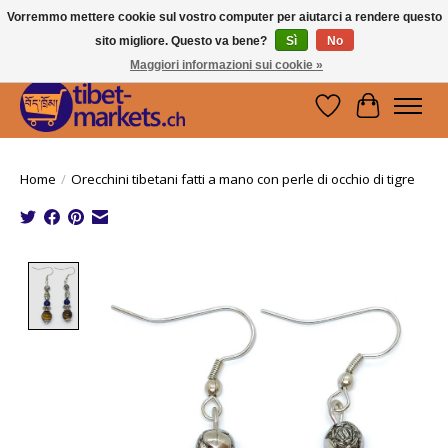
Vorremmo mettere cookie sul vostro computer per aiutarci a rendere questo
sito migliore. Questo va bene?
Sì
No
Handwerkskunst vom Dach der Welt.
Holen Sie sich ein Stück Tibet.
Maggiori informazioni sui cookie »
Lista dei desider
Carrello
Home
/
Orecchini tibetani fatti a mano con perle di occhio di tigre
Product image slideshow Items