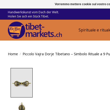
Vorremmo mettere cookie sul vostro com
Handwerkskunst vom Dach der Welt.
Holen Sie sich ein Stück Tibet.
Spirituale e ritual
Home
/
Piccolo Vajra Dorje Tibetano – Simbolo Rituale a 9 P
Product image slideshow Items