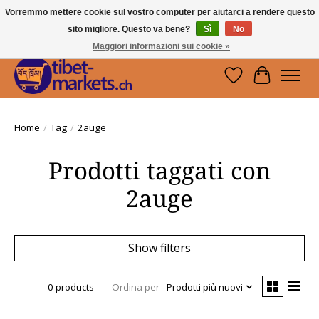
Vorremmo mettere cookie sul vostro computer per aiutarci a rendere questo
sito migliore. Questo va bene?
Sì
No
Handwerkskunst vom Dach der Welt.
Holen Sie sich ein Stück Tibet.
Maggiori informazioni sui cookie »
Lista dei desider
Carrello
Home
/
Tag
/
2auge
Prodotti taggati con
2auge
Show filters
0 products
Ordina per
Prodotti più nuovi