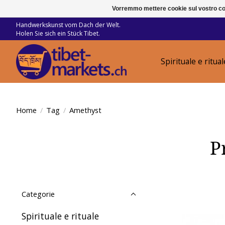
Vorremmo mettere cookie sul vostro com
Handwerkskunst vom Dach der Welt.
Holen Sie sich ein Stück Tibet.
Spirituale e ritual
Home
/
Tag
/
Amethyst
P
Categorie
Spirituale e rituale