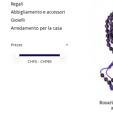
Regali
Abbigliamento e accessori
Gioielli
Arredamento per la casa
Prezzo
Price minimum value
Price maximum value
CHF
0
- CHF
85
Rosari