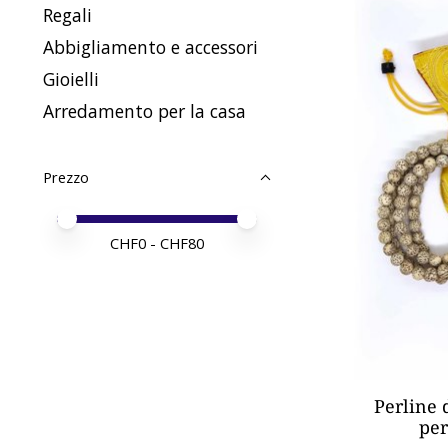
Regali
Abbigliamento e accessori
Gioielli
Arredamento per la casa
Prezzo
Price minimum value
Price maximum value
CHF
0
- CHF
80
Perline 
per