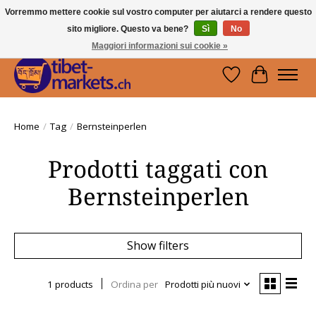
Vorremmo mettere cookie sul vostro computer per aiutarci a rendere questo
sito migliore. Questo va bene?
Sì
No
Handwerkskunst vom Dach der Welt.
Holen Sie sich ein Stück Tibet.
Maggiori informazioni sui cookie »
Lista dei desider
Carrello
Home
/
Tag
/
Bernsteinperlen
Prodotti taggati con
Bernsteinperlen
Show filters
1 products
Ordina per
Prodotti più nuovi