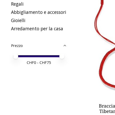
Regali
Abbigliamento e accessori
Gioielli
Arredamento per la casa
Prezzo
Price minimum value
Price maximum value
CHF
0
- CHF
75
Braccia
Tibeta