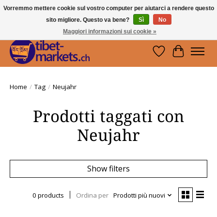
Vorremmo mettere cookie sul vostro computer per aiutarci a rendere questo
sito migliore. Questo va bene?
Sì
No
Handwerkskunst vom Dach der Welt.
Holen Sie sich ein Stück Tibet.
Maggiori informazioni sui cookie »
Lista dei desider
Carrello
Home
/
Tag
/
Neujahr
Prodotti taggati con
Neujahr
Show filters
0 products
Ordina per
Prodotti più nuovi