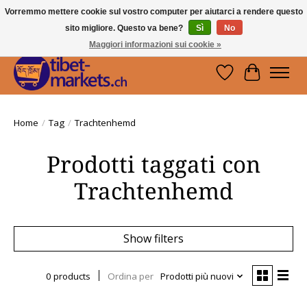
Vorremmo mettere cookie sul vostro computer per aiutarci a rendere questo
sito migliore. Questo va bene?
Sì
No
Handwerkskunst vom Dach der Welt.
Holen Sie sich ein Stück Tibet.
Maggiori informazioni sui cookie »
Lista dei desider
Carrello
Home
/
Tag
/
Trachtenhemd
Prodotti taggati con
Trachtenhemd
Show filters
0 products
Ordina per
Prodotti più nuovi