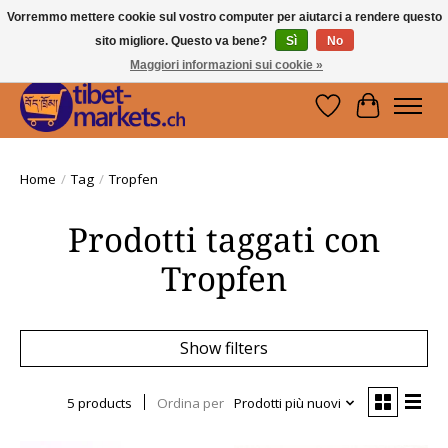
Vorremmo mettere cookie sul vostro computer per aiutarci a rendere questo
sito migliore. Questo va bene?
Sì
No
Handwerkskunst vom Dach der Welt.
Holen Sie sich ein Stück Tibet.
Maggiori informazioni sui cookie »
Lista dei desider
Carrello
Home
/
Tag
/
Tropfen
Prodotti taggati con
Tropfen
Show filters
5 products
Ordina per
Prodotti più nuovi