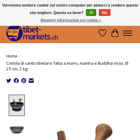
Vorremmo mettere cookie sul vostro computer per aiutarci a rendere questo
sito migliore. Questo va bene?
Sì
No
Handwerkskunst vom Dach der Welt.
Holen Sie sich ein Stück Tibet.
Maggiori informazioni sui cookie »
Lista dei desider
Carrello
Home
/
Ciotola di canto tibetano fatta a mano, mantra e Buddha incisi, Ø
25 cm, 2 kg
Product image slideshow Items