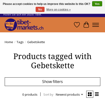
Please accept cookies to help us improve this website Is this OK?
Yes
No
More on cookies »
Handwerkskunst vom Dach der Welt.
Holen Sie sich ein Stück Tibet.
Wishlist
Cart
Home
/
Tags
/
Gebetskette
Products tagged with
Gebetskette
Show filters
0 products
Sort by
Newest products