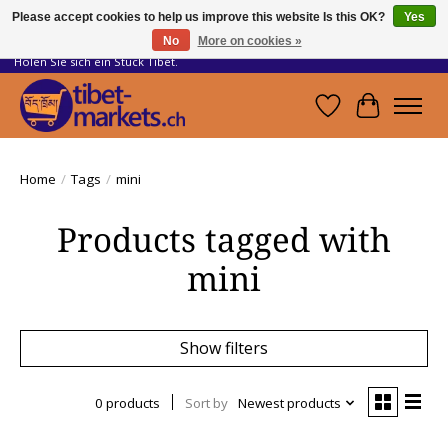
Please accept cookies to help us improve this website Is this OK?
Yes
No
More on cookies »
Handwerkskunst vom Dach der Welt.
Holen Sie sich ein Stück Tibet.
Wishlist
Cart
Home
/
Tags
/
mini
Products tagged with
mini
Show filters
0 products
Sort by
Newest products