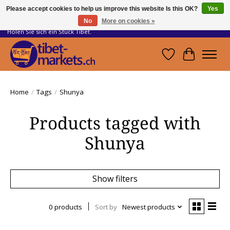
Please accept cookies to help us improve this website Is this OK?
Yes
No
More on cookies »
Handwerkskunst vom Dach der Welt.
Holen Sie sich ein Stück Tibet.
Wishlist
Cart
Home
/
Tags
/
Shunya
Products tagged with
Shunya
Show filters
0 products
Sort by
Newest products