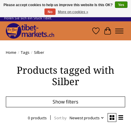
Please accept cookies to help us improve this website Is this OK?
Yes
No
More on cookies »
Handwerkskunst vom Dach der Welt.
Holen Sie sich ein Stück Tibet.
Wishlist
Cart
Home
/
Tags
/
Silber
Products tagged with
Silber
Show filters
0 products
Sort by
Newest products