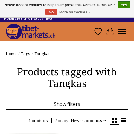
Please accept cookies to help us improve this website Is this OK?
Yes
No
More on cookies »
Handwerkskunst vom Dach der Welt.
Holen Sie sich ein Stück Tibet.
Wishlist
Cart
Home
/
Tags
/
Tangkas
Products tagged with
Tangkas
Show filters
1 products
Sort by
Newest products