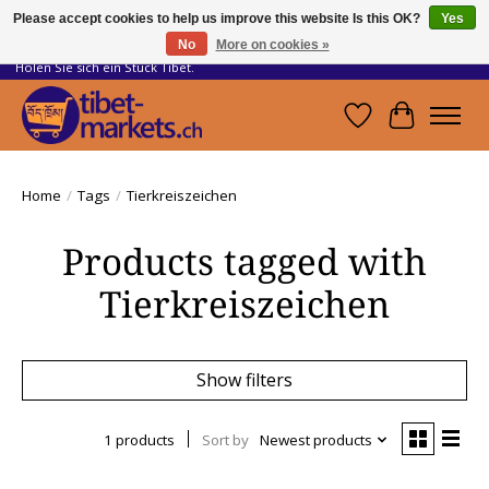
Please accept cookies to help us improve this website Is this OK?
Yes
No
More on cookies »
Handwerkskunst vom Dach der Welt.
Holen Sie sich ein Stück Tibet.
Wishlist
Cart
Home
/
Tags
/
Tierkreiszeichen
Products tagged with
Tierkreiszeichen
Show filters
1 products
Sort by
Newest products