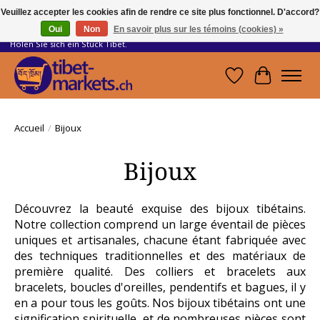
Veuillez accepter les cookies afin de rendre ce site plus fonctionnel. D'accord?
Oui
Non
En savoir plus sur les témoins (cookies) »
Handwerkskunst vom Dach der Welt.
Holen Sie sich ein Stück Tibet.
Liste de souhait
Panier
Accueil
/
Bijoux
Bijoux
Découvrez la beauté exquise des bijoux tibétains.
Notre collection comprend un large éventail de pièces
uniques et artisanales, chacune étant fabriquée avec
des techniques traditionnelles et des matériaux de
première qualité. Des colliers et bracelets aux
bracelets, boucles d'oreilles, pendentifs et bagues, il y
en a pour tous les goûts. Nos bijoux tibétains ont une
signification spirituelle, et de nombreuses pièces sont