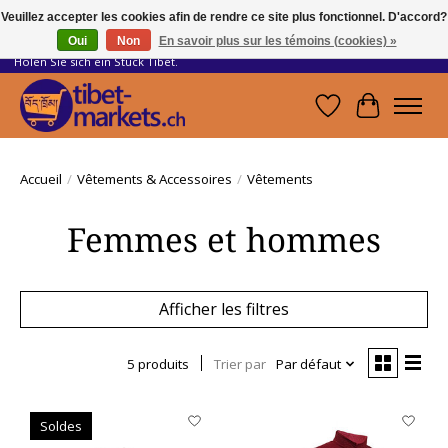
Veuillez accepter les cookies afin de rendre ce site plus fonctionnel. D'accord?
Oui
Non
En savoir plus sur les témoins (cookies) »
Handwerkskunst vom Dach der Welt.
Holen Sie sich ein Stück Tibet.
Liste de souhait
Panier
Accueil
/
Vêtements & Accessoires
/
Vêtements
Femmes et hommes
Afficher les filtres
5 produits
Trier par
Par défaut
Soldes