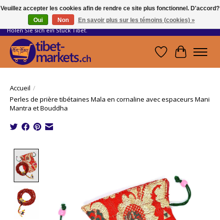
Veuillez accepter les cookies afin de rendre ce site plus fonctionnel. D'accord?
Oui
Non
En savoir plus sur les témoins (cookies) »
Handwerkskunst vom Dach der Welt.
Holen Sie sich ein Stück Tibet.
Liste de souhait
Panier
Accueil
/
Perles de prière tibétaines Mala en cornaline avec espaceurs Mani
Mantra et Bouddha
Product image slideshow Items