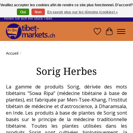
Veuillez accepter les cookies afin de rendre ce site plus fonctionnel. D'accord?
Oui
Non
En savoir plus sur les témoins (cookies) »
Handwerkskunst vom Dach der Welt.
Holen Sie sich ein Stück Tibet.
Liste de souhait
Panier
Accueil
/
Sorig Herbes
La gamme de produits Sorig, dérivée des mots
tibétains "Sowa Ripa" (médecine tibétaine à base de
plantes), est fabriquée par Men-Tsee-Khang, l'Institut
tibétain de médecine et d'astroscience, à Dharamsala,
en Inde. Les produits à base de plantes de Sorig sont
basés sur le principe de la médecine traditionnelle
tibétaine. Toutes les plantes utilisées dans les
produits Sorig sont cultivées biologiquement, la