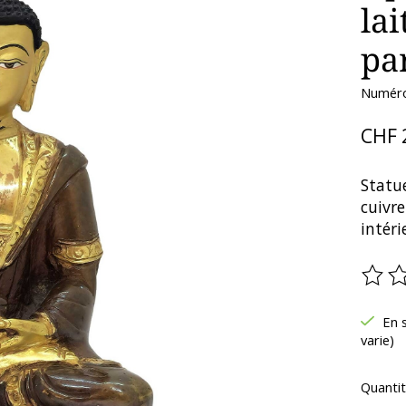
lai
pa
Numéro 
CHF 
Statu
cuivr
intéri
Ce pr
En s
varie)
Quantit