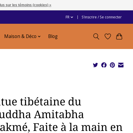
lus sur les témoins (cookies) »
FR
S’inscrire / Se connecter
Maison & Déco
Blog
atue tibétaine du
uddha Amitabha
akmé, Faite à la main en