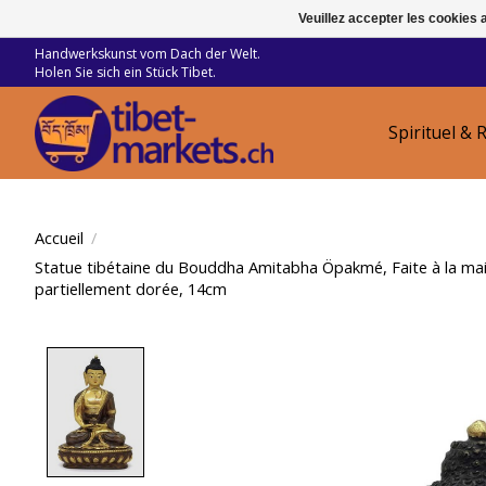
Veuillez accepter les cookies 
Handwerkskunst vom Dach der Welt.
Holen Sie sich ein Stück Tibet.
Spirituel & R
Accueil
/
Statue tibétaine du Bouddha Amitabha Öpakmé, Faite à la main 
partiellement dorée, 14cm
Product image slideshow Items