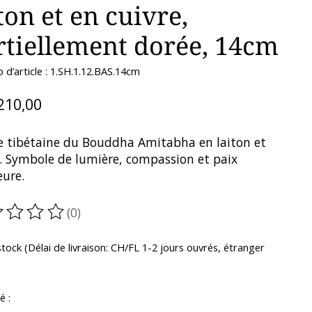
ton et en cuivre,
rtiellement dorée, 14cm
d’article : 1.SH.1.12.BAS.14cm
210,00
e tibétaine du Bouddha Amitabha en laiton et
e. Symbole de lumière, compassion et paix
eure.
(0)
oduit est évalué à
0
sur 5
tock (Délai de livraison: CH/FL 1-2 jours ouvrés, étranger
é :