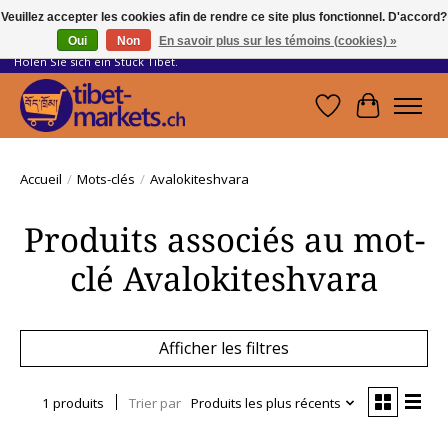
Veuillez accepter les cookies afin de rendre ce site plus fonctionnel. D'accord?
Oui
Non
En savoir plus sur les témoins (cookies) »
Handwerkskunst vom Dach der Welt.
Holen Sie sich ein Stück Tibet.
Liste de souhait
Panier
Accueil
/
Mots-clés
/
Avalokiteshvara
Produits associés au mot-
clé Avalokiteshvara
Afficher les filtres
1 produits
Trier par
Produits les plus récents