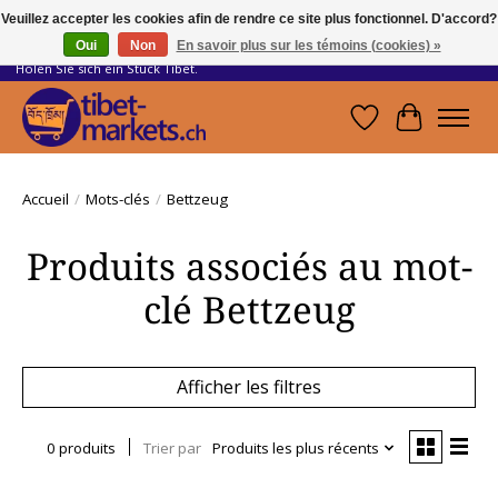
Veuillez accepter les cookies afin de rendre ce site plus fonctionnel. D'accord?
Oui
Non
En savoir plus sur les témoins (cookies) »
Handwerkskunst vom Dach der Welt.
Holen Sie sich ein Stück Tibet.
Liste de souhait
Panier
Accueil
/
Mots-clés
/
Bettzeug
Produits associés au mot-
clé Bettzeug
Afficher les filtres
0 produits
Trier par
Produits les plus récents