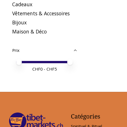
Cadeaux
Vêtements & Accessoires
Bijoux
Maison & Déco
Prix
Prix minimum
Price maximum value
CHF
0
- CHF
5
Catégories
Spirituel & Rituel