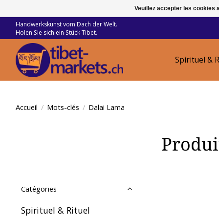
Veuillez accepter les cookies 
Handwerkskunst vom Dach der Welt.
Holen Sie sich ein Stück Tibet.
Spirituel & R
Accueil
/
Mots-clés
/
Dalai Lama
Produi
Catégories
Spirituel & Rituel