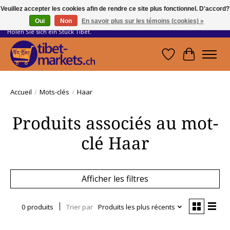
Veuillez accepter les cookies afin de rendre ce site plus fonctionnel. D'accord?
Oui
Non
En savoir plus sur les témoins (cookies) »
Handwerkskunst vom Dach der Welt.
Holen Sie sich ein Stück Tibet.
Liste de souhait
Panier
Accueil
/
Mots-clés
/
Haar
Produits associés au mot-
clé Haar
Afficher les filtres
0 produits
Trier par
Produits les plus récents