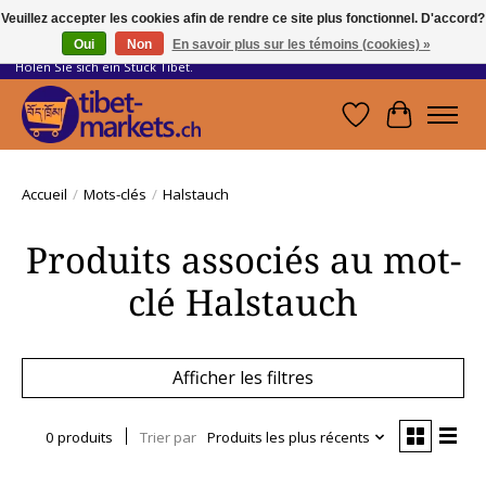
Veuillez accepter les cookies afin de rendre ce site plus fonctionnel. D'accord?
Oui
Non
En savoir plus sur les témoins (cookies) »
Handwerkskunst vom Dach der Welt.
Holen Sie sich ein Stück Tibet.
Liste de souhait
Panier
Accueil
/
Mots-clés
/
Halstauch
Produits associés au mot-
clé Halstauch
Afficher les filtres
0 produits
Trier par
Produits les plus récents