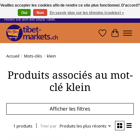
Veuillez accepter les cookies afin de rendre ce site plus fonctionnel. D'accord?
Oui
Non
En savoir plus sur les témoins (cookies) »
Handwerkskunst vom Dach der Welt.
Holen Sie sich ein Stück Tibet.
Liste de souhait
Panier
Accueil
/
Mots-clés
/
klein
Produits associés au mot-
clé klein
Afficher les filtres
1 produits
Trier par
Produits les plus récents