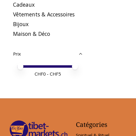
Cadeaux
Vêtements & Accessoires
Bijoux
Maison & Déco
Prix
Prix minimum
Price maximum value
CHF
0
- CHF
5
Catégories
Spirituel & Rituel