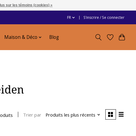
lus sur les témoins (cookies) »
FR
S’inscrire / Se connecter
Maison & Déco
Blog
eiden
Trier par
Produits les plus récents
roduits