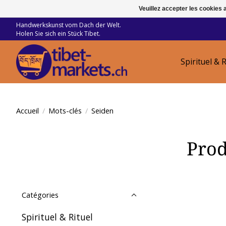
Veuillez accepter les cookies 
Handwerkskunst vom Dach der Welt.
Holen Sie sich ein Stück Tibet.
Spirituel & R
Accueil
/
Mots-clés
/
Seiden
Prod
Catégories
Spirituel & Rituel