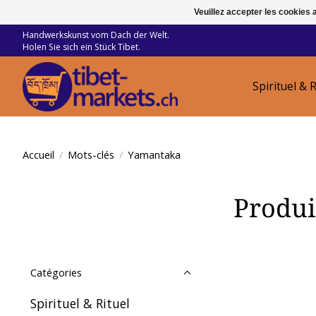
Veuillez accepter les cookies 
Handwerkskunst vom Dach der Welt.
Holen Sie sich ein Stück Tibet.
Spirituel & R
Accueil
/
Mots-clés
/
Yamantaka
Produi
Catégories
Spirituel & Rituel