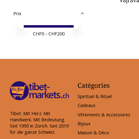
Vajrav
Prix
Prix minimum
Price maximum value
CHF
0
- CHF
200
Catégories
Spirituel & Rituel
Cadeaux
Tibet. Mit Herz. Mit
Vêtements & Accessoires
Handwerk. Mit Bedeutung.
Bijoux
Seit 1993 in Zürich. Seit 2019
für die ganze Schweiz.
Maison & Déco