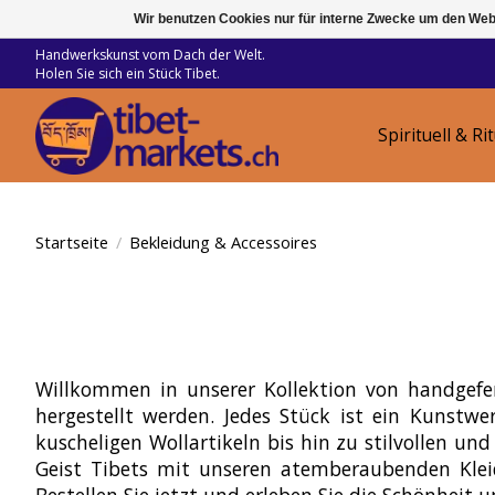
Wir benutzen Cookies nur für interne Zwecke um den Web
Handwerkskunst vom Dach der Welt.
Holen Sie sich ein Stück Tibet.
Spirituell & Ri
Startseite
/
Bekleidung & Accessoires
Willkommen in unserer Kollektion von handgefer
hergestellt werden. Jedes Stück ist ein Kunst
kuscheligen Wollartikeln bis hin zu stilvollen und
Geist Tibets mit unseren atemberaubenden Klei
Bestellen Sie jetzt und erleben Sie die Schönheit 