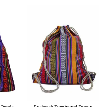
 Potala
Rucksack Turnbeutel Tenzin