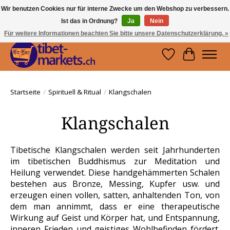
Wir benutzen Cookies nur für interne Zwecke um den Webshop zu verbessern.
Ist das in Ordnung?
Ja
Nein
Handwerkskunst vom Dach der Welt.
Holen Sie sich ein Stück Tibet.
Für weitere Informationen beachten Sie bitte unsere Datenschutzerklärung. »
Wunschzettel
Ihr Waren
Startseite
/
Spirituell & Ritual
/
Klangschalen
Klangschalen
Tibetische Klangschalen werden seit Jahrhunderten
im tibetischen Buddhismus zur Meditation und
Heilung verwendet. Diese handgehämmerten Schalen
bestehen aus Bronze, Messing, Kupfer usw. und
erzeugen einen vollen, satten, anhaltenden Ton, von
dem man annimmt, dass er eine therapeutische
Wirkung auf Geist und Körper hat, und Entspannung,
inneren Frieden und geistiges Wohlbefinden fördert.