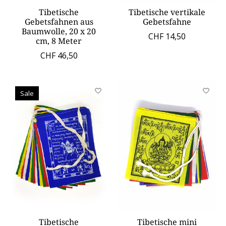
Tibetische
Tibetische vertikale
Gebetsfahnen aus
Gebetsfahne
Baumwolle, 20 x 20
CHF 14,50
cm, 8 Meter
CHF 46,50
Sale
Tibetische
Tibetische mini