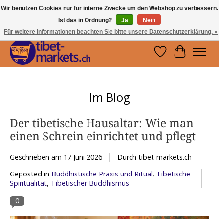
Wir benutzen Cookies nur für interne Zwecke um den Webshop zu verbessern.
Ist das in Ordnung?
Ja
Nein
Handwerkskunst vom Dach der Welt.
Holen Sie sich ein Stück Tibet.
Für weitere Informationen beachten Sie bitte unsere Datenschutzerklärung. »
Wunschzettel
Ihr Waren
Im Blog
Der tibetische Hausaltar: Wie man
einen Schrein einrichtet und pflegt
Geschrieben am
17 Juni 2026
Durch tibet-markets.ch
Geposted in
Buddhistische Praxis und Ritual
,
Tibetische
Spiritualität
,
Tibetischer Buddhismus
0