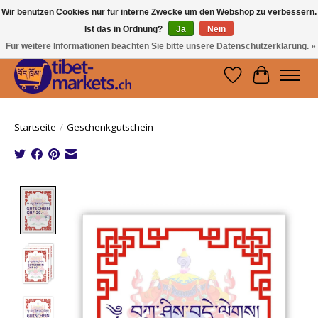
Wir benutzen Cookies nur für interne Zwecke um den Webshop zu verbessern.
Ist das in Ordnung?
Ja
Nein
Handwerkskunst vom Dach der Welt.
Holen Sie sich ein Stück Tibet.
Für weitere Informationen beachten Sie bitte unsere Datenschutzerklärung. »
Wunschzettel
Ihr Waren
Startseite
/
Geschenkgutschein
Product image slideshow Items