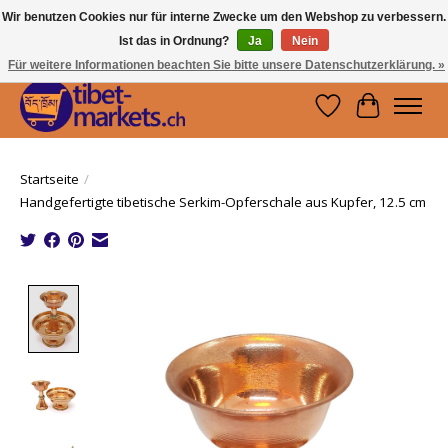
Wir benutzen Cookies nur für interne Zwecke um den Webshop zu verbessern.
Ist das in Ordnung?
Ja
Nein
Handwerkskunst vom Dach der Welt.
Holen Sie sich ein Stück Tibet.
Für weitere Informationen beachten Sie bitte unsere Datenschutzerklärung. »
Wunschzettel
Ihr Waren
Startseite
/
Handgefertigte tibetische Serkim-Opferschale aus Kupfer, 12.5 cm
Product image slideshow Items