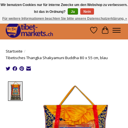
Wir benutzen Cookies nur für interne Zwecke um den Webshop zu verbessern.
Ist das in Ordnung?
Ja
Nein
Handwerkskunst vom Dach der Welt.
Holen Sie sich ein Stück Tibet.
Für weitere Informationen beachten Sie bitte unsere Datenschutzerklärung. »
Wunschzettel
Ihr Waren
Startseite
/
Tibetisches Thangka Shakyamuni Buddha 80 x 55 cm, blau
Product image slideshow Items