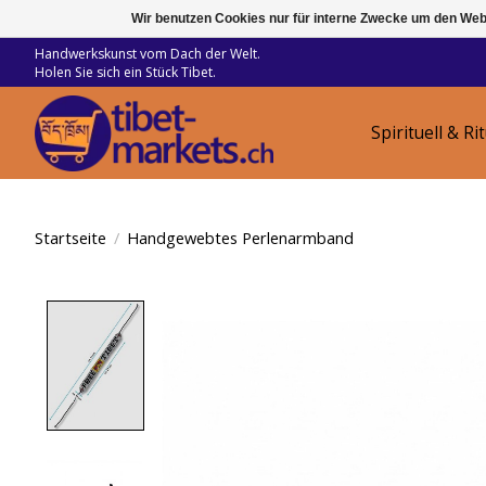
Wir benutzen Cookies nur für interne Zwecke um den Web
Handwerkskunst vom Dach der Welt.
Holen Sie sich ein Stück Tibet.
Spirituell & Ri
Startseite
/
Handgewebtes Perlenarmband
Product image slideshow Items