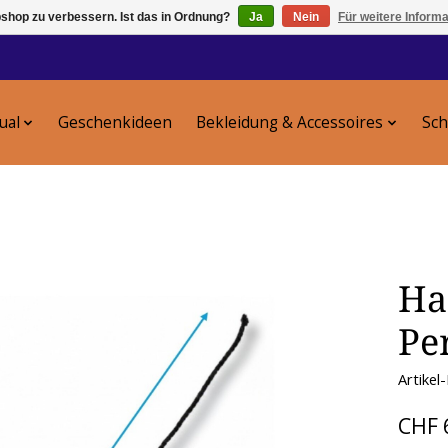
shop zu verbessern. Ist das in Ordnung?
Ja
Nein
Für weitere Inform
tual
Geschenkideen
Bekleidung & Accessoires
Sc
Ha
Pe
Artikel
CHF 