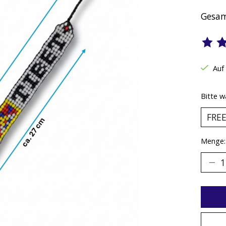
Gesam
Die B
Auf
Bitte w
Menge: