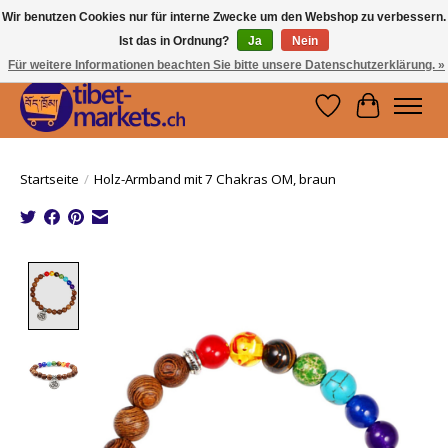
Wir benutzen Cookies nur für interne Zwecke um den Webshop zu verbessern.
Ist das in Ordnung?
Ja
Nein
Handwerkskunst vom Dach der Welt.
Holen Sie sich ein Stück Tibet.
Für weitere Informationen beachten Sie bitte unsere Datenschutzerklärung. »
Wunschzettel
Ihr Waren
Startseite
/
Holz-Armband mit 7 Chakras OM, braun
Product image slideshow Items