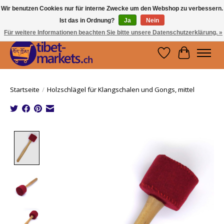
Wir benutzen Cookies nur für interne Zwecke um den Webshop zu verbessern.
Ist das in Ordnung?
Ja
Nein
Handwerkskunst vom Dach der Welt.
Holen Sie sich ein Stück Tibet.
Für weitere Informationen beachten Sie bitte unsere Datenschutzerklärung. »
Wunschzettel
Ihr Waren
Startseite
/
Holzschlägel für Klangschalen und Gongs, mittel
Product image slideshow Items