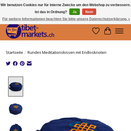
Wir benutzen Cookies nur für interne Zwecke um den Webshop zu verbessern.
Ist das in Ordnung?
Ja
Nein
Handwerkskunst vom Dach der Welt.
Holen Sie sich ein Stück Tibet.
Für weitere Informationen beachten Sie bitte unsere Datenschutzerklärung. »
Wunschzettel
Ihr Waren
Startseite
/
Rundes Meditationskissen mit Endlosknoten
Product image slideshow Items